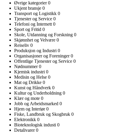
Øvrige kategorier
0
Ukjent bransje
0
Transport og Logistikk
0
Tjenester og Service
0
Telefoni og Internett
0
Sport og Fritid
0
Skole, Utdanning og Forskning
0
Skjønnhet og Velvære
0
Reiseliv
0
Produksjon og Industri
0
Organisasjoner og Foreninger
0
Offentlige Tjenester og Service
0
Nødnummer
0
Kjemisk industri
0
Medisin og Helse
0
Mat og Drikke
0
Kunst og Håndverk
0
Kultur og Underholdning
0
Klær og mote
0
Jobb og Arbeidsmarked
0
Hjem og Interiør
0
Fiske, Landbruk og Skogbruk
0
Elektronikk
0
Bioteknologisk industi
0
Detaljvarer
0