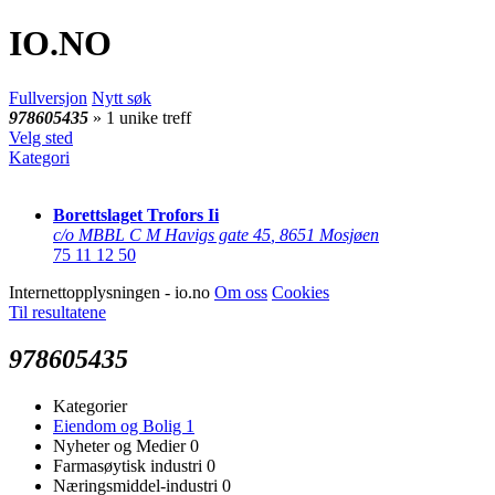
IO
.NO
Fullversjon
Nytt søk
978605435
» 1 unike treff
Velg sted
Kategori
Borettslaget Trofors Ii
c/o MBBL C M Havigs gate 45
,
8651 Mosjøen
75 11 12 50
Internettopplysningen - io.no
Om oss
Cookies
Til resultatene
978605435
Kategorier
Eiendom og Bolig
1
Nyheter og Medier
0
Farmasøytisk industri
0
Næringsmiddel-industri
0