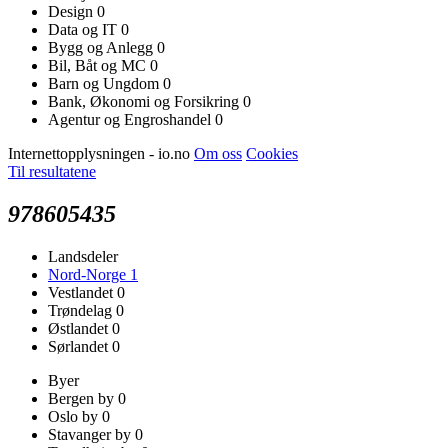
Design
0
Data og IT
0
Bygg og Anlegg
0
Bil, Båt og MC
0
Barn og Ungdom
0
Bank, Økonomi og Forsikring
0
Agentur og Engroshandel
0
Internettopplysningen - io.no
Om oss
Cookies
Til resultatene
978605435
Landsdeler
Nord-Norge
1
Vestlandet
0
Trøndelag
0
Østlandet
0
Sørlandet
0
Byer
Bergen by
0
Oslo by
0
Stavanger by
0