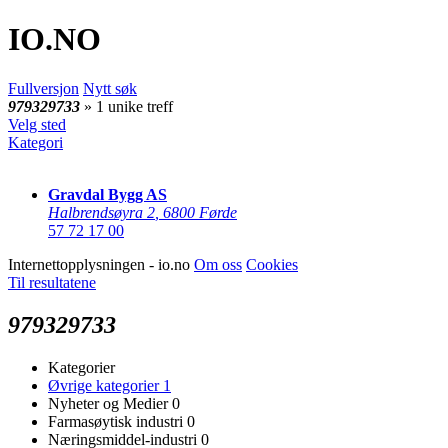
IO
.NO
Fullversjon
Nytt søk
979329733
» 1 unike treff
Velg sted
Kategori
Gravdal Bygg AS
Halbrendsøyra 2
,
6800 Førde
57 72 17 00
Internettopplysningen - io.no
Om oss
Cookies
Til resultatene
979329733
Kategorier
Øvrige kategorier
1
Nyheter og Medier
0
Farmasøytisk industri
0
Næringsmiddel-industri
0