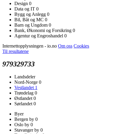
Design
0
Data og IT
0
Bygg og Anlegg
0
Bil, Båt og MC
0
Barn og Ungdom
0
Bank, Økonomi og Forsikring
0
Agentur og Engroshandel
0
Internettopplysningen - io.no
Om oss
Cookies
Til resultatene
979329733
Landsdeler
Nord-Norge
0
Vestlandet
1
Trøndelag
0
Østlandet
0
Sørlandet
0
Byer
Bergen by
0
Oslo by
0
Stavanger by
0