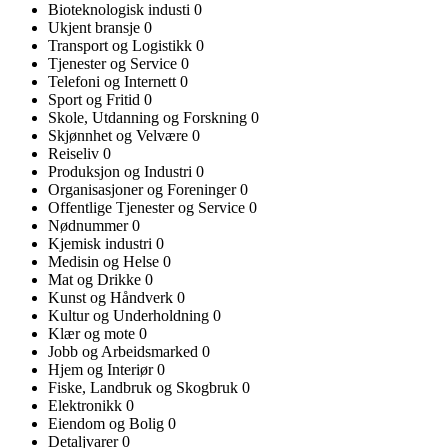
Bioteknologisk industi
0
Ukjent bransje
0
Transport og Logistikk
0
Tjenester og Service
0
Telefoni og Internett
0
Sport og Fritid
0
Skole, Utdanning og Forskning
0
Skjønnhet og Velvære
0
Reiseliv
0
Produksjon og Industri
0
Organisasjoner og Foreninger
0
Offentlige Tjenester og Service
0
Nødnummer
0
Kjemisk industri
0
Medisin og Helse
0
Mat og Drikke
0
Kunst og Håndverk
0
Kultur og Underholdning
0
Klær og mote
0
Jobb og Arbeidsmarked
0
Hjem og Interiør
0
Fiske, Landbruk og Skogbruk
0
Elektronikk
0
Eiendom og Bolig
0
Detaljvarer
0