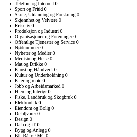
Telefoni og Internett
0
Sport og Fritid
0
Skole, Utdanning og Forskning
0
Skjønnhet og Velvære
0
Reiseliv
0
Produksjon og Industri
0
Organisasjoner og Foreninger
0
Offentlige Tjenester og Service
0
Nødnummer
0
Nyheter og Medier
0
Medisin og Helse
0
Mat og Drikke
0
Kunst og Håndverk
0
Kultur og Underholdning
0
Klær og mote
0
Jobb og Arbeidsmarked
0
Hjem og Interiør
0
Fiske, Landbruk og Skogbruk
0
Elektronikk
0
Eiendom og Bolig
0
Detaljvarer
0
Design
0
Data og IT
0
Bygg og Anlegg
0
Bil, Båt og MC
0