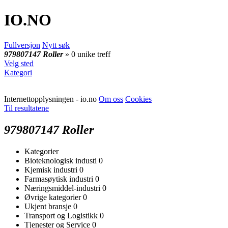
IO
.NO
Fullversjon
Nytt søk
979807147 Roller
» 0 unike treff
Velg sted
Kategori
Internettopplysningen - io.no
Om oss
Cookies
Til resultatene
979807147 Roller
Kategorier
Bioteknologisk industi
0
Kjemisk industri
0
Farmasøytisk industri
0
Næringsmiddel-industri
0
Øvrige kategorier
0
Ukjent bransje
0
Transport og Logistikk
0
Tjenester og Service
0