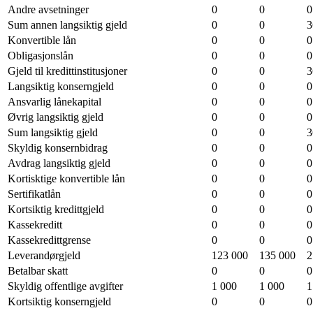
Andre avsetninger
0
0
0
Sum annen langsiktig gjeld
0
0
3
Konvertible lån
0
0
0
Obligasjonslån
0
0
0
Gjeld til kredittinstitusjoner
0
0
3
Langsiktig konserngjeld
0
0
0
Ansvarlig lånekapital
0
0
0
Øvrig langsiktig gjeld
0
0
0
Sum langsiktig gjeld
0
0
3
Skyldig konsernbidrag
0
0
0
Avdrag langsiktig gjeld
0
0
0
Kortisktige konvertible lån
0
0
0
Sertifikatlån
0
0
0
Kortsiktig kredittgjeld
0
0
0
Kassekreditt
0
0
0
Kassekredittgrense
0
0
0
Leverandørgjeld
123 000
135 000
2
Betalbar skatt
0
0
0
Skyldig offentlige avgifter
1 000
1 000
1
Kortsiktig konserngjeld
0
0
0