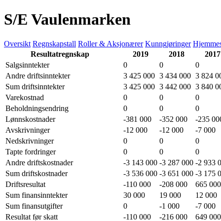
S/E Vaulenmarken
Oversikt
Regnskapstall
Roller & Aksjonærer
Kunngjøringer
Hjemmes
Resultatregnskap
2019
2018
2017
Salgsinntekter
0
0
0
Andre driftsinntekter
3 425 000
3 434 000
3 824 0
Sum driftsinntekter
3 425 000
3 442 000
3 840 0
Varekostnad
0
0
0
Beholdningsendring
0
0
0
Lønnskostnader
-381 000
-352 000
-235 00
Avskrivninger
-12 000
-12 000
-7 000
Nedskrivninger
0
0
0
Tapte fordringer
0
0
0
Andre driftskostnader
-3 143 000
-3 287 000
-2 933 
Sum driftskostnader
-3 536 000
-3 651 000
-3 175 
Driftsresultat
-110 000
-208 000
665 000
Sum finansinntekter
30 000
19 000
12 000
Sum finansutgifter
0
-1 000
-7 000
Resultat før skatt
-110 000
-216 000
649 000