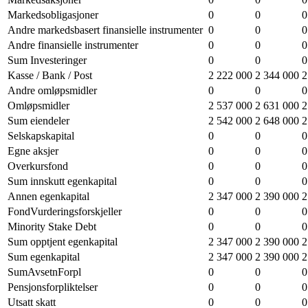
Markedsobligasjoner
0
0
0
Andre markedsbasert finansielle instrumenter
0
0
0
Andre finansielle instrumenter
0
0
0
Sum Investeringer
0
0
0
Kasse / Bank / Post
2 222 000
2 344 000
2
Andre omløpsmidler
0
0
0
Omløpsmidler
2 537 000
2 631 000
2
Sum eiendeler
2 542 000
2 648 000
2
Selskapskapital
0
0
0
Egne aksjer
0
0
0
Overkursfond
0
0
0
Sum innskutt egenkapital
0
0
0
Annen egenkapital
2 347 000
2 390 000
2
FondVurderingsforskjeller
0
0
0
Minority Stake Debt
0
0
0
Sum opptjent egenkapital
2 347 000
2 390 000
2
Sum egenkapital
2 347 000
2 390 000
2
SumAvsetnForpl
0
0
0
Pensjonsforpliktelser
0
0
0
Utsatt skatt
0
0
0