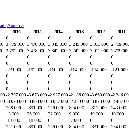
ide
Annonse
2016
2015
2014
2013
2012
2011
0
0
0
0
0
0
00
3 779 000
3 478 000
3 345 000
3 245 000
3 011 000
2 709 00
00
3 795 000
3 478 000
3 345 000
3 245 000
3 011 000
2 709 00
0
0
0
0
0
0
0
0
0
0
0
0
0
-231 000
-195 000
-160 000
-164 000
-154 000
-121 000
0
0
0
0
0
0
0
0
0
0
0
0
0
0
0
0
0
0
000
-2 797 000
-3 673 000
-2 927 000
-2 186 000
-3 669 000
-2 346 0
000
-3 028 000
-3 868 000
-3 087 000
-2 350 000
-3 823 000
-2 467 0
768 000
-391 000
259 000
894 000
-812 000
243 000
13 000
26 000
32 000
9 000
19 000
10 000
-13 000
-18 000
0
-7 000
0
0
751 000
-391 000
259 000
894 000
-831 000
234 000