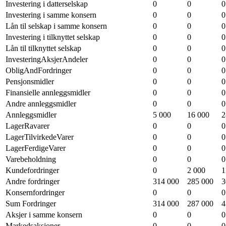
Investering i datterselskap
0
0
0
Investering i samme konsern
0
0
0
Lån til selskap i samme konsern
0
0
0
Investering i tilknyttet selskap
0
0
0
Lån til tilknyttet selskap
0
0
0
InvesteringAksjerAndeler
0
0
0
ObligAndFordringer
0
0
0
Pensjonsmidler
0
0
0
Finansielle annleggsmidler
0
0
0
Andre annleggsmidler
0
0
0
Annleggsmidler
5 000
16 000
2
LagerRavarer
0
0
0
LagerTilvirkedeVarer
0
0
0
LagerFerdigeVarer
0
0
0
Varebeholdning
0
0
0
Kundefordringer
0
2 000
1
Andre fordringer
314 000
285 000
3
Konsernfordringer
0
0
0
Sum Fordringer
314 000
287 000
4
Aksjer i samme konsern
0
0
0
Markedsaksjoner
0
0
0