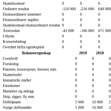
Skattekostnad
0
0
0
Ordinært resultat
-110 000
-216 000
649 000
Ekstraordinære inntekter
0
0
0
Ekstraordinære utgifter
0
0
0
Skattekostnad ekstraordinært resultat
0
0
0
Årsresultat
-43 000
-186 000
671 000
Utbytte
0
0
0
Konsernbidrag
0
0
0
Overført til/fra egenkapital
0
0
0
Balanseregnskap
2019
2018
Goodwill
0
0
0
Forskning
0
0
0
Patenter, konsesjoner, lisenser mm.
0
0
0
Skattefordel
0
0
0
Immatrielle midler
0
0
0
Eiendomer
0
0
0
Maskiner og anlegg
0
0
0
Skip, rigger, fly mm.
0
0
0
Driftsløsøre
5 000
16 000
2
Varige driftsmidler
5 000
16 000
2