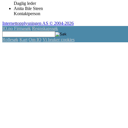
Daglig leder
Anita Ihle Steen
Kontaktperson
Internettopplysningen AS © 2004-2026
IO
.no
Firmasøk
Regnskapssøk
Rollesøk
Kart
Om IO
Vi bruker cookies