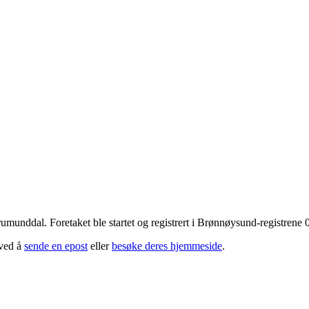
rumunddal
. Foretaket ble startet og registrert i Brønnøysund-registren
 ved å
sende en epost
eller
besøke deres hjemmeside
.