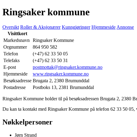
Ringsaker kommune
Oversikt
Roller & Aksjonærer
Kunngjøringer
Hjemmeside
Annonse
Visittkort
Markedsnavn
Ringsaker Kommune
Orgnummer
864 950 582
Telefon
(+47) 62 33 50 05
Telefaks
(+47) 62 33 50 31
E-post
postmottak@ringsaker.kommune.no
Hjemmeside
www.ringsaker.kommune.no
Besøksadresse
Brugata 2
,
2380 Brumunddal
Postadresse
Postboks 13
,
2381 Brumunddal
Ringsaker Kommune holder til på besøksadressen
Brugata 2
,
2380 B
Du kan ta kontakt med Ringsaker Kommune på telefon 62 33 50 05,
Nøkkelpersoner
Jørn Strand