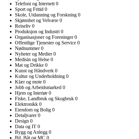
Telefoni og Internett
0
Sport og Fritid
0
Skole, Utdanning og Forskning
0
Skjønnhet og Velvære
0
Reiseliv
0
Produksjon og Industri
0
Organisasjoner og Foreninger
0
Offentlige Tjenester og Service
0
Nødnummer
0
Nyheter og Medier
0
Medisin og Helse
0
Mat og Drikke
0
Kunst og Håndverk
0
Kultur og Underholdning
0
Klær og mote
0
Jobb og Arbeidsmarked
0
Hjem og Interiør
0
Fiske, Landbruk og Skogbruk
0
Elektronikk
0
Eiendom og Bolig
0
Detaljvarer
0
Design
0
Data og IT
0
Bygg og Anlegg
0
Bil, Båt og MC
0