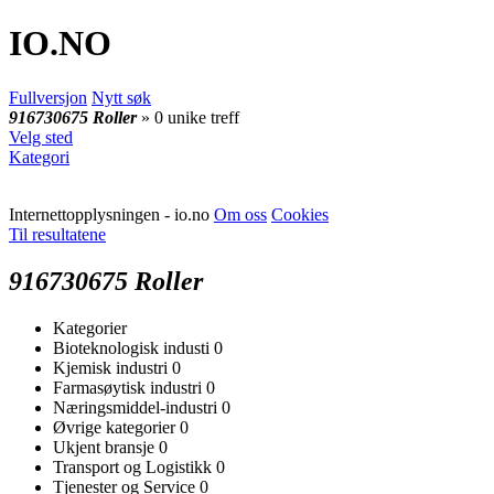
IO
.NO
Fullversjon
Nytt søk
916730675 Roller
» 0 unike treff
Velg sted
Kategori
Internettopplysningen - io.no
Om oss
Cookies
Til resultatene
916730675 Roller
Kategorier
Bioteknologisk industi
0
Kjemisk industri
0
Farmasøytisk industri
0
Næringsmiddel-industri
0
Øvrige kategorier
0
Ukjent bransje
0
Transport og Logistikk
0
Tjenester og Service
0