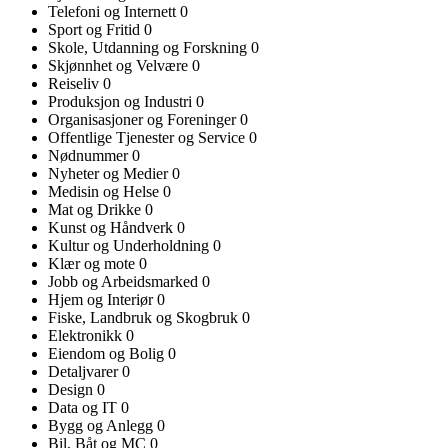
Telefoni og Internett
0
Sport og Fritid
0
Skole, Utdanning og Forskning
0
Skjønnhet og Velvære
0
Reiseliv
0
Produksjon og Industri
0
Organisasjoner og Foreninger
0
Offentlige Tjenester og Service
0
Nødnummer
0
Nyheter og Medier
0
Medisin og Helse
0
Mat og Drikke
0
Kunst og Håndverk
0
Kultur og Underholdning
0
Klær og mote
0
Jobb og Arbeidsmarked
0
Hjem og Interiør
0
Fiske, Landbruk og Skogbruk
0
Elektronikk
0
Eiendom og Bolig
0
Detaljvarer
0
Design
0
Data og IT
0
Bygg og Anlegg
0
Bil, Båt og MC
0