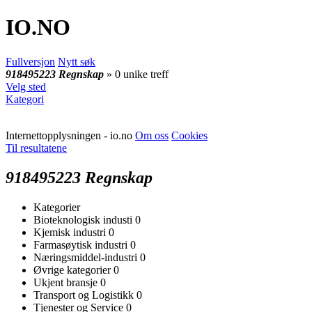
IO
.NO
Fullversjon
Nytt søk
918495223 Regnskap
» 0 unike treff
Velg sted
Kategori
Internettopplysningen - io.no
Om oss
Cookies
Til resultatene
918495223 Regnskap
Kategorier
Bioteknologisk industi
0
Kjemisk industri
0
Farmasøytisk industri
0
Næringsmiddel-industri
0
Øvrige kategorier
0
Ukjent bransje
0
Transport og Logistikk
0
Tjenester og Service
0