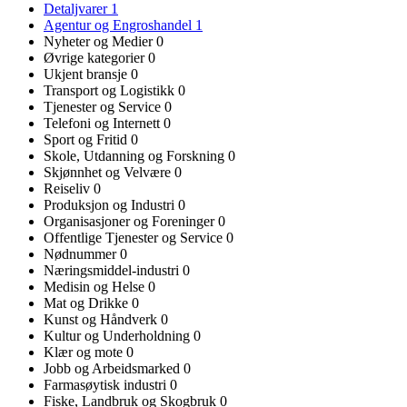
Detaljvarer
1
Agentur og Engroshandel
1
Nyheter og Medier
0
Øvrige kategorier
0
Ukjent bransje
0
Transport og Logistikk
0
Tjenester og Service
0
Telefoni og Internett
0
Sport og Fritid
0
Skole, Utdanning og Forskning
0
Skjønnhet og Velvære
0
Reiseliv
0
Produksjon og Industri
0
Organisasjoner og Foreninger
0
Offentlige Tjenester og Service
0
Nødnummer
0
Næringsmiddel-industri
0
Medisin og Helse
0
Mat og Drikke
0
Kunst og Håndverk
0
Kultur og Underholdning
0
Klær og mote
0
Jobb og Arbeidsmarked
0
Farmasøytisk industri
0
Fiske, Landbruk og Skogbruk
0