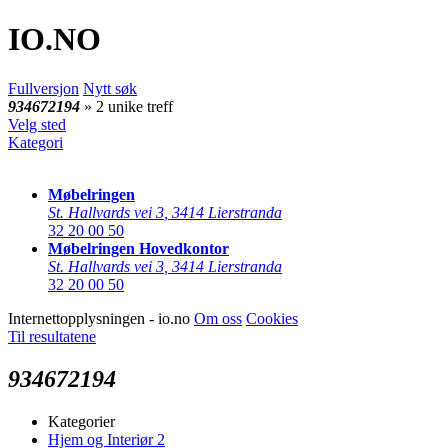
IO
.NO
Fullversjon
Nytt søk
934672194
» 2 unike treff
Velg sted
Kategori
Møbelringen
St. Hallvards vei 3
,
3414 Lierstranda
32 20 00 50
Møbelringen Hovedkontor
St. Hallvards vei 3
,
3414 Lierstranda
32 20 00 50
Internettopplysningen - io.no
Om oss
Cookies
Til resultatene
934672194
Kategorier
Hjem og Interiør
2