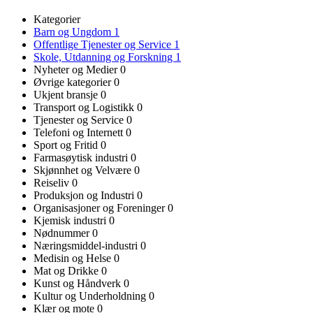
Kategorier
Barn og Ungdom
1
Offentlige Tjenester og Service
1
Skole, Utdanning og Forskning
1
Nyheter og Medier
0
Øvrige kategorier
0
Ukjent bransje
0
Transport og Logistikk
0
Tjenester og Service
0
Telefoni og Internett
0
Sport og Fritid
0
Farmasøytisk industri
0
Skjønnhet og Velvære
0
Reiseliv
0
Produksjon og Industri
0
Organisasjoner og Foreninger
0
Kjemisk industri
0
Nødnummer
0
Næringsmiddel-industri
0
Medisin og Helse
0
Mat og Drikke
0
Kunst og Håndverk
0
Kultur og Underholdning
0
Klær og mote
0