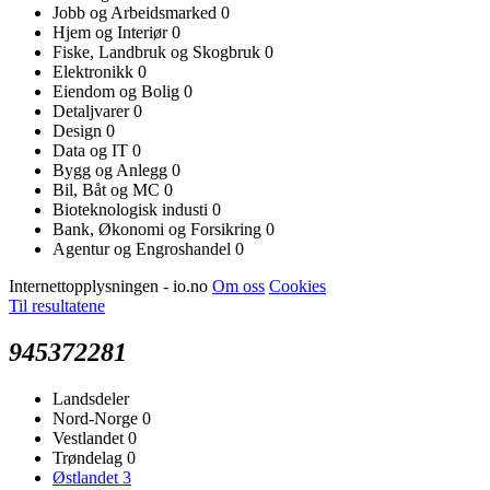
Jobb og Arbeidsmarked
0
Hjem og Interiør
0
Fiske, Landbruk og Skogbruk
0
Elektronikk
0
Eiendom og Bolig
0
Detaljvarer
0
Design
0
Data og IT
0
Bygg og Anlegg
0
Bil, Båt og MC
0
Bioteknologisk industi
0
Bank, Økonomi og Forsikring
0
Agentur og Engroshandel
0
Internettopplysningen - io.no
Om oss
Cookies
Til resultatene
945372281
Landsdeler
Nord-Norge
0
Vestlandet
0
Trøndelag
0
Østlandet
3