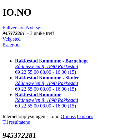
IO
.NO
Fullversjon
Nytt søk
945372281
» 3 unike treff
Velg sted
Kategori
Rakkestad Kommune - Barnehage
Rådhusveien 8
,
1890 Rakkestad
69 22 55 00
08.00 - 16.00 (15)
Rakkestad Kommune - Skoler
Rådhusveien 8
,
1890 Rakkestad
69 22 55 00
08.00 - 16.00 (15)
Rakkestad Kommune
Rådhusveien 8
,
1890 Rakkestad
69 22 55 00
08.00 - 16.00 (15)
Internettopplysningen - io.no
Om oss
Cookies
Til resultatene
945372281