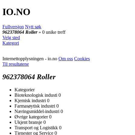
IO
.NO
Fullversjon
Nytt søk
962378064 Roller
» 0 unike treff
Velg sted
Kategori
Internettopplysningen - io.no
Om oss
Cookies
Til resultatene
962378064 Roller
Kategorier
Bioteknologisk industi
0
Kjemisk industri
0
Farmasøytisk industri
0
Næringsmiddel-industri
0
Øvrige kategorier
0
Ukjent bransje
0
Transport og Logistikk
0
Tjenester og Service
0