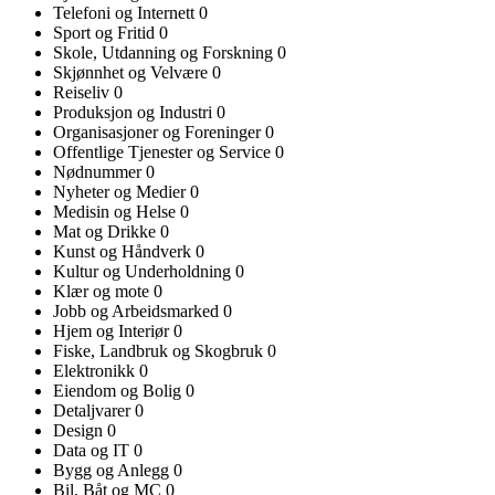
Telefoni og Internett
0
Sport og Fritid
0
Skole, Utdanning og Forskning
0
Skjønnhet og Velvære
0
Reiseliv
0
Produksjon og Industri
0
Organisasjoner og Foreninger
0
Offentlige Tjenester og Service
0
Nødnummer
0
Nyheter og Medier
0
Medisin og Helse
0
Mat og Drikke
0
Kunst og Håndverk
0
Kultur og Underholdning
0
Klær og mote
0
Jobb og Arbeidsmarked
0
Hjem og Interiør
0
Fiske, Landbruk og Skogbruk
0
Elektronikk
0
Eiendom og Bolig
0
Detaljvarer
0
Design
0
Data og IT
0
Bygg og Anlegg
0
Bil, Båt og MC
0