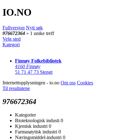
IO
.NO
Fullversjon
Nytt søk
976672364
» 1 unike treff
Velg sted
Kategori
Finnøy Folkebibliotek
4160 Finnøy
51 71 47 73
Stengt
Internettopplysningen - io.no
Om oss
Cookies
Til resultatene
976672364
Kategorier
Bioteknologisk industi
0
Kjemisk industri
0
Farmasøytisk industri
0
Næringsmiddel-industri
0