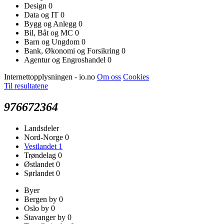
Design
0
Data og IT
0
Bygg og Anlegg
0
Bil, Båt og MC
0
Barn og Ungdom
0
Bank, Økonomi og Forsikring
0
Agentur og Engroshandel
0
Internettopplysningen - io.no
Om oss
Cookies
Til resultatene
976672364
Landsdeler
Nord-Norge
0
Vestlandet
1
Trøndelag
0
Østlandet
0
Sørlandet
0
Byer
Bergen by
0
Oslo by
0
Stavanger by
0