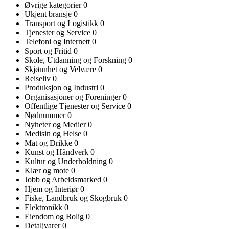
Øvrige kategorier
0
Ukjent bransje
0
Transport og Logistikk
0
Tjenester og Service
0
Telefoni og Internett
0
Sport og Fritid
0
Skole, Utdanning og Forskning
0
Skjønnhet og Velvære
0
Reiseliv
0
Produksjon og Industri
0
Organisasjoner og Foreninger
0
Offentlige Tjenester og Service
0
Nødnummer
0
Nyheter og Medier
0
Medisin og Helse
0
Mat og Drikke
0
Kunst og Håndverk
0
Kultur og Underholdning
0
Klær og mote
0
Jobb og Arbeidsmarked
0
Hjem og Interiør
0
Fiske, Landbruk og Skogbruk
0
Elektronikk
0
Eiendom og Bolig
0
Detaljvarer
0