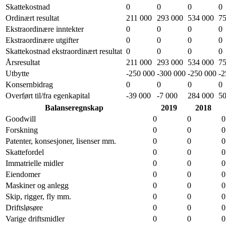
Skattekostnad
0
0
0
0
Ordinært resultat
211 000
293 000
534 000
75
Ekstraordinære inntekter
0
0
0
0
Ekstraordinære utgifter
0
0
0
0
Skattekostnad ekstraordinært resultat
0
0
0
0
Årsresultat
211 000
293 000
534 000
75
Utbytte
-250 000
-300 000
-250 000
-2
Konsernbidrag
0
0
0
0
Overført til/fra egenkapital
-39 000
-7 000
284 000
50
Balanseregnskap
2019
2018
Goodwill
0
0
0
Forskning
0
0
0
Patenter, konsesjoner, lisenser mm.
0
0
0
Skattefordel
0
0
0
Immatrielle midler
0
0
0
Eiendomer
0
0
0
Maskiner og anlegg
0
0
0
Skip, rigger, fly mm.
0
0
0
Driftsløsøre
0
0
0
Varige driftsmidler
0
0
0