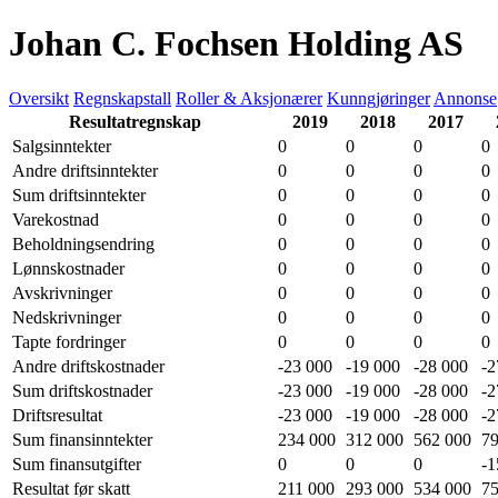
Johan C. Fochsen Holding AS
Oversikt
Regnskapstall
Roller & Aksjonærer
Kunngjøringer
Annonse
Resultatregnskap
2019
2018
2017
Salgsinntekter
0
0
0
0
Andre driftsinntekter
0
0
0
0
Sum driftsinntekter
0
0
0
0
Varekostnad
0
0
0
0
Beholdningsendring
0
0
0
0
Lønnskostnader
0
0
0
0
Avskrivninger
0
0
0
0
Nedskrivninger
0
0
0
0
Tapte fordringer
0
0
0
0
Andre driftskostnader
-23 000
-19 000
-28 000
-2
Sum driftskostnader
-23 000
-19 000
-28 000
-2
Driftsresultat
-23 000
-19 000
-28 000
-2
Sum finansinntekter
234 000
312 000
562 000
79
Sum finansutgifter
0
0
0
-1
Resultat før skatt
211 000
293 000
534 000
75