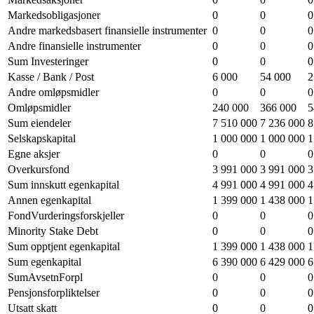
Markedsobligasjoner
0
0
0
Andre markedsbasert finansielle instrumenter
0
0
0
Andre finansielle instrumenter
0
0
0
Sum Investeringer
0
0
0
Kasse / Bank / Post
6 000
54 000
2
Andre omløpsmidler
0
0
0
Omløpsmidler
240 000
366 000
5
Sum eiendeler
7 510 000
7 236 000
8
Selskapskapital
1 000 000
1 000 000
1
Egne aksjer
0
0
0
Overkursfond
3 991 000
3 991 000
3
Sum innskutt egenkapital
4 991 000
4 991 000
4
Annen egenkapital
1 399 000
1 438 000
1
FondVurderingsforskjeller
0
0
0
Minority Stake Debt
0
0
0
Sum opptjent egenkapital
1 399 000
1 438 000
1
Sum egenkapital
6 390 000
6 429 000
6
SumAvsetnForpl
0
0
0
Pensjonsforpliktelser
0
0
0
Utsatt skatt
0
0
0