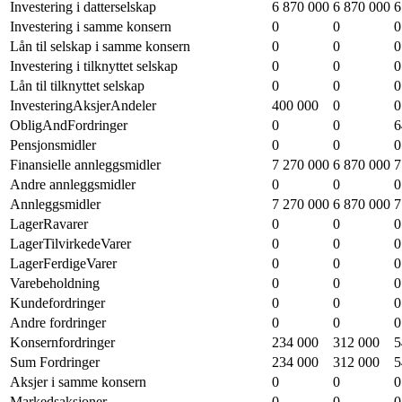
Investering i datterselskap
6 870 000
6 870 000
6
Investering i samme konsern
0
0
0
Lån til selskap i samme konsern
0
0
0
Investering i tilknyttet selskap
0
0
0
Lån til tilknyttet selskap
0
0
0
InvesteringAksjerAndeler
400 000
0
0
ObligAndFordringer
0
0
6
Pensjonsmidler
0
0
0
Finansielle annleggsmidler
7 270 000
6 870 000
7
Andre annleggsmidler
0
0
0
Annleggsmidler
7 270 000
6 870 000
7
LagerRavarer
0
0
0
LagerTilvirkedeVarer
0
0
0
LagerFerdigeVarer
0
0
0
Varebeholdning
0
0
0
Kundefordringer
0
0
0
Andre fordringer
0
0
0
Konsernfordringer
234 000
312 000
5
Sum Fordringer
234 000
312 000
5
Aksjer i samme konsern
0
0
0
Markedsaksjoner
0
0
0