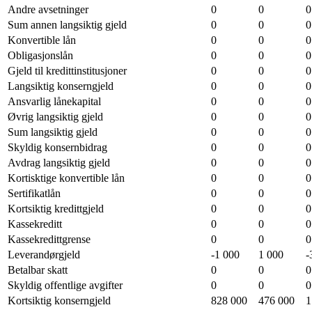
Andre avsetninger
0
0
0
Sum annen langsiktig gjeld
0
0
0
Konvertible lån
0
0
0
Obligasjonslån
0
0
0
Gjeld til kredittinstitusjoner
0
0
0
Langsiktig konserngjeld
0
0
0
Ansvarlig lånekapital
0
0
0
Øvrig langsiktig gjeld
0
0
0
Sum langsiktig gjeld
0
0
0
Skyldig konsernbidrag
0
0
0
Avdrag langsiktig gjeld
0
0
0
Kortisktige konvertible lån
0
0
0
Sertifikatlån
0
0
0
Kortsiktig kredittgjeld
0
0
0
Kassekreditt
0
0
0
Kassekredittgrense
0
0
0
Leverandørgjeld
-1 000
1 000
-
Betalbar skatt
0
0
0
Skyldig offentlige avgifter
0
0
0
Kortsiktig konserngjeld
828 000
476 000
1