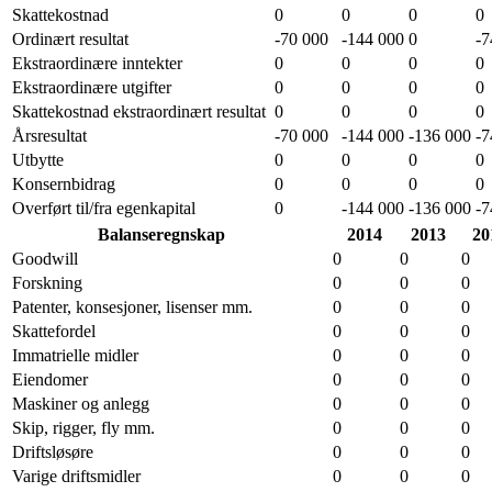
Skattekostnad
0
0
0
0
Ordinært resultat
-70 000
-144 000
0
-7
Ekstraordinære inntekter
0
0
0
0
Ekstraordinære utgifter
0
0
0
0
Skattekostnad ekstraordinært resultat
0
0
0
0
Årsresultat
-70 000
-144 000
-136 000
-7
Utbytte
0
0
0
0
Konsernbidrag
0
0
0
0
Overført til/fra egenkapital
0
-144 000
-136 000
-7
Balanseregnskap
2014
2013
20
Goodwill
0
0
0
Forskning
0
0
0
Patenter, konsesjoner, lisenser mm.
0
0
0
Skattefordel
0
0
0
Immatrielle midler
0
0
0
Eiendomer
0
0
0
Maskiner og anlegg
0
0
0
Skip, rigger, fly mm.
0
0
0
Driftsløsøre
0
0
0
Varige driftsmidler
0
0
0