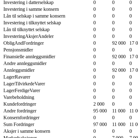
Investering i datterselskap
0
0
0
Investering i samme konsern
0
0
0
Lån til selskap i samme konsern
0
0
0
Investering i tilknyttet selskap
0
0
0
Lån til tilknyttet selskap
0
0
0
InvesteringAksjerAndeler
0
0
0
ObligAndFordringer
0
92 000
17 
Pensjonsmidler
0
0
0
Finansielle annleggsmidler
0
92 000
17 
Andre annleggsmidler
0
0
0
Annleggsmidler
0
92 000
17 
LagerRavarer
0
0
0
LagerTilvirkedeVarer
0
0
0
LagerFerdigeVarer
0
0
0
Varebeholdning
0
0
0
Kundefordringer
2 000
0
0
Andre fordringer
95 000
11 000
11 
Konsernfordringer
0
0
0
Sum Fordringer
97 000
11 000
11 
Aksjer i samme konsern
0
0
0
Markedsaksjoner
0
7 000
7 0