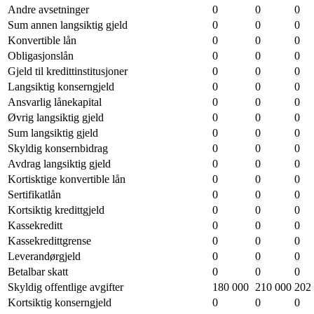
Andre avsetninger
0
0
0
Sum annen langsiktig gjeld
0
0
0
Konvertible lån
0
0
0
Obligasjonslån
0
0
0
Gjeld til kredittinstitusjoner
0
0
0
Langsiktig konserngjeld
0
0
0
Ansvarlig lånekapital
0
0
0
Øvrig langsiktig gjeld
0
0
0
Sum langsiktig gjeld
0
0
0
Skyldig konsernbidrag
0
0
0
Avdrag langsiktig gjeld
0
0
0
Kortisktige konvertible lån
0
0
0
Sertifikatlån
0
0
0
Kortsiktig kredittgjeld
0
0
0
Kassekreditt
0
0
0
Kassekredittgrense
0
0
0
Leverandørgjeld
0
0
0
Betalbar skatt
0
0
0
Skyldig offentlige avgifter
180 000
210 000
202
Kortsiktig konserngjeld
0
0
0