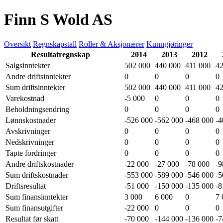
Finn S Wold AS
Oversikt
Regnskapstall
Roller & Aksjonærer
Kunngjøringer
Resultatregnskap
2014
2013
2012
Salgsinntekter
502 000
440 000
411 000
42
Andre driftsinntekter
0
0
0
0
Sum driftsinntekter
502 000
440 000
411 000
42
Varekostnad
-5 000
0
0
0
Beholdningsendring
0
0
0
0
Lønnskostnader
-526 000
-562 000
-468 000
-4
Avskrivninger
0
0
0
0
Nedskrivninger
0
0
0
0
Tapte fordringer
0
0
0
0
Andre driftskostnader
-22 000
-27 000
-78 000
-9
Sum driftskostnader
-553 000
-589 000
-546 000
-5
Driftsresultat
-51 000
-150 000
-135 000
-8
Sum finansinntekter
3 000
6 000
0
7 
Sum finansutgifter
-22 000
0
0
0
Resultat før skatt
-70 000
-144 000
-136 000
-7