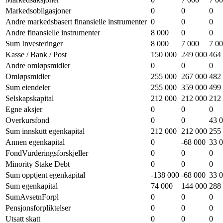
Markedsobligasjoner
0
0
0
Andre markedsbasert finansielle instrumenter
0
0
0
Andre finansielle instrumenter
8 000
0
0
Sum Investeringer
8 000
7 000
7 0
Kasse / Bank / Post
150 000
249 000
464
Andre omløpsmidler
0
0
0
Omløpsmidler
255 000
267 000
482
Sum eiendeler
255 000
359 000
499
Selskapskapital
212 000
212 000
212
Egne aksjer
0
0
0
Overkursfond
0
0
43 
Sum innskutt egenkapital
212 000
212 000
255
Annen egenkapital
0
-68 000
33 
FondVurderingsforskjeller
0
0
0
Minority Stake Debt
0
0
0
Sum opptjent egenkapital
-138 000
-68 000
33 
Sum egenkapital
74 000
144 000
288
SumAvsetnForpl
0
0
0
Pensjonsforpliktelser
0
0
0
Utsatt skatt
0
0
0