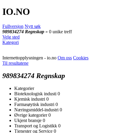
IO
.NO
Fullversjon
Nytt søk
989834274 Regnskap
» 0 unike treff
Velg sted
Kategori
Internettopplysningen - io.no
Om oss
Cookies
Til resultatene
989834274 Regnskap
Kategorier
Bioteknologisk industi
0
Kjemisk industri
0
Farmasøytisk industri
0
Næringsmiddel-industri
0
Øvrige kategorier
0
Ukjent bransje
0
Transport og Logistikk
0
Tjenester og Service
0