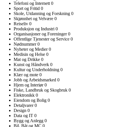
Telefoni og Internett
0
Sport og Fritid
0
Skole, Utdanning og Forskning
0
Skjønnhet og Velvære
0
Reiseliv
0
Produksjon og Industri
0
Organisasjoner og Foreninger
0
Offentlige Tjenester og Service
0
Nødnummer
0
Nyheter og Medier
0
Medisin og Helse
0
Mat og Drikke
0
Kunst og Håndverk
0
Kultur og Underholdning
0
Klær og mote
0
Jobb og Arbeidsmarked
0
Hjem og Interiør
0
Fiske, Landbruk og Skogbruk
0
Elektronikk
0
Eiendom og Bolig
0
Detaljvarer
0
Design
0
Data og IT
0
Bygg og Anlegg
0
Bil, Båt og MC
0