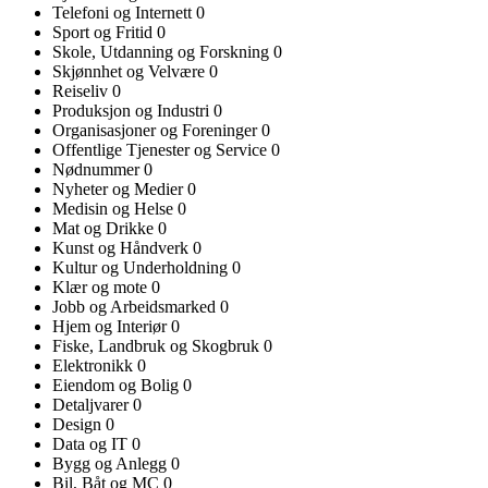
Telefoni og Internett
0
Sport og Fritid
0
Skole, Utdanning og Forskning
0
Skjønnhet og Velvære
0
Reiseliv
0
Produksjon og Industri
0
Organisasjoner og Foreninger
0
Offentlige Tjenester og Service
0
Nødnummer
0
Nyheter og Medier
0
Medisin og Helse
0
Mat og Drikke
0
Kunst og Håndverk
0
Kultur og Underholdning
0
Klær og mote
0
Jobb og Arbeidsmarked
0
Hjem og Interiør
0
Fiske, Landbruk og Skogbruk
0
Elektronikk
0
Eiendom og Bolig
0
Detaljvarer
0
Design
0
Data og IT
0
Bygg og Anlegg
0
Bil, Båt og MC
0