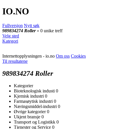
IO
.NO
Fullversjon
Nytt søk
989834274 Roller
» 0 unike treff
Velg sted
Kategori
Internettopplysningen - io.no
Om oss
Cookies
Til resultatene
989834274 Roller
Kategorier
Bioteknologisk industi
0
Kjemisk industri
0
Farmasøytisk industri
0
Næringsmiddel-industri
0
Øvrige kategorier
0
Ukjent bransje
0
Transport og Logistikk
0
Tjenester og Service
0