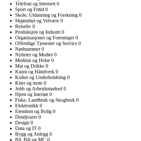
Telefoni og Internett
0
Sport og Fritid
0
Skole, Utdanning og Forskning
0
Skjønnhet og Velvære
0
Reiseliv
0
Produksjon og Industri
0
Organisasjoner og Foreninger
0
Offentlige Tjenester og Service
0
Nødnummer
0
Nyheter og Medier
0
Medisin og Helse
0
Mat og Drikke
0
Kunst og Håndverk
0
Kultur og Underholdning
0
Klær og mote
0
Jobb og Arbeidsmarked
0
Hjem og Interiør
0
Fiske, Landbruk og Skogbruk
0
Elektronikk
0
Eiendom og Bolig
0
Detaljvarer
0
Design
0
Data og IT
0
Bygg og Anlegg
0
Bil, Båt og MC
0