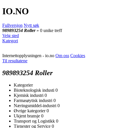
IO
.NO
Fullversjon
Nytt søk
989893254 Roller
» 0 unike treff
Velg sted
Kategori
Internettopplysningen - io.no
Om oss
Cookies
Til resultatene
989893254 Roller
Kategorier
Bioteknologisk industi
0
Kjemisk industri
0
Farmasøytisk industri
0
Næringsmiddel-industri
0
Øvrige kategorier
0
Ukjent bransje
0
Transport og Logistikk
0
Tjenester og Service
0